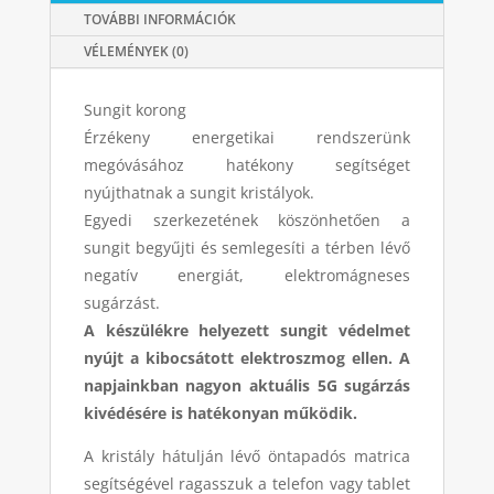
TOVÁBBI INFORMÁCIÓK
VÉLEMÉNYEK (0)
Sungit korong
Érzékeny energetikai rendszerünk
megóvásához hatékony seg
ítséget
nyújthatnak a sungit kristályok.
Egyedi szerkezetének köszönhetően a
sungit begyűjti és semlegesíti a térben lévő
negatív energiát, elektromágneses
sugárzást.
A készülékre helyezett sungit
védelmet
nyújt
a kibocsátott elektroszmog ellen. A
napjainkban nagyon aktuális 5G sugárzás
kivédésére is hatékonyan működik.
A kristály hátulján lévő öntapadós matrica
segítségével ragasszuk a telefon vagy tablet