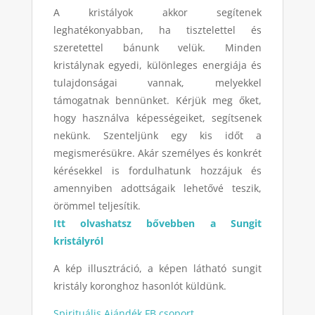
A kristályok akkor segítenek
leghatékonyabban, ha tisztelettel és
szeretettel bánunk velük. Minden
kristálynak egyedi, különleges energiája és
tulajdonságai vannak, melyekkel
támogatnak bennünket. Kérjük meg őket,
hogy használva képességeiket, segítsenek
nekünk. Szenteljünk egy kis időt a
megismerésükre. Akár személyes és konkrét
kérésekkel is fordulhatunk hozzájuk és
amennyiben adottságaik lehetővé teszik,
örömmel teljesítik.
Itt olvashatsz bővebben a Sungit
kristályról
A kép illusztráció, a képen látható sungit
kristály koronghoz hasonlót küldünk.
Spirituális Ajándék FB csoport