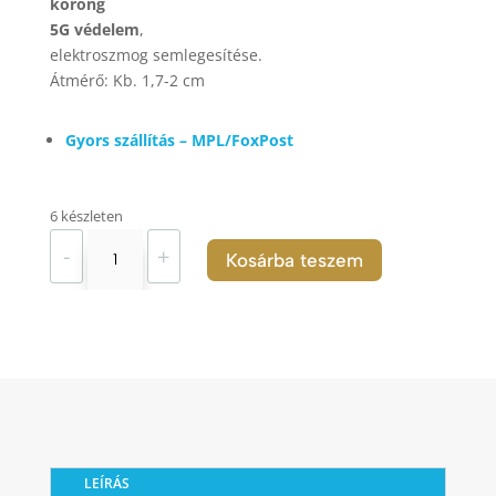
korong
5G védelem
,
elektroszmog semlegesítése.
Átmérő: Kb. 1,7-2 cm
Gyors szállítás – MPL/FoxPost
6 készleten
Sungit
-
+
Kosárba teszem
korong
kb.
2
cm
mobilra
mennyiség
LEÍRÁS