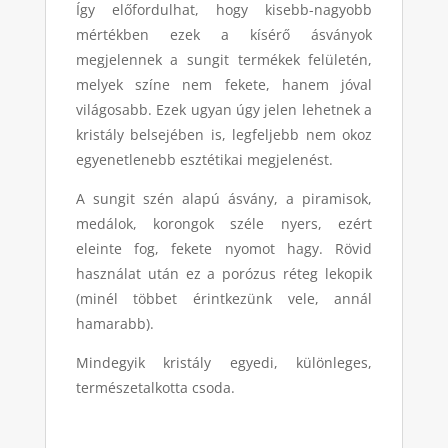
Így előfordulhat, hogy kisebb-nagyobb
mértékben ezek a kísérő ásványok
megjelennek a sungit termékek felületén,
melyek színe nem fekete, hanem jóval
világosabb. Ezek ugyan úgy jelen lehetnek a
kristály belsejében is, legfeljebb nem okoz
egyenetlenebb esztétikai megjelenést.
A sungit szén alapú ásvány, a piramisok,
medálok, korongok széle nyers, ezért
eleinte fog, fekete nyomot hagy. Rövid
használat után ez a porózus réteg lekopik
(minél többet érintkezünk vele, annál
hamarabb).
Mindegyik kristály egyedi, különleges,
természetalkotta csoda.